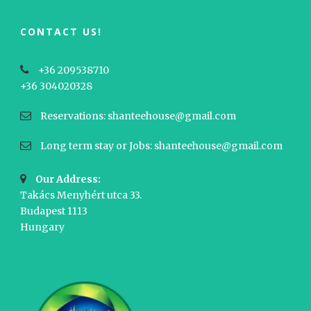
CONTACT US!
+36 209538710
+36 304020328
Reservations: shanteehouse@gmail.com
Long term stay or Jobs: shanteehouse@gmail.com
Our Address:
Takács Menyhért utca 33.
Budapest 1113
Hungary