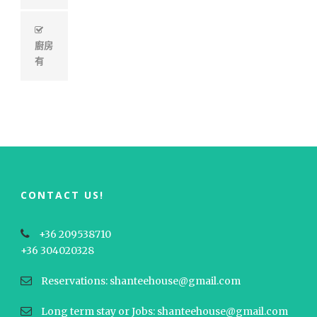
廚房
有
CONTACT US!
+36 209538710
+36 304020328
Reservations: shanteehouse@gmail.com
Long term stay or Jobs: shanteehouse@gmail.com