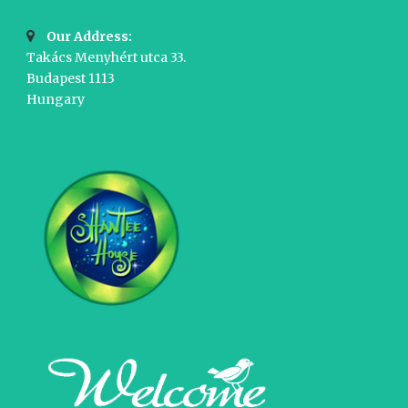
Our Address:
Takács Menyhért utca 33.
Budapest 1113
Hungary