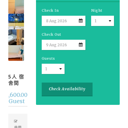
Check In
Night
Check Out
Guests
5人 宿
舍間
t
Check Availability
4,600.00
m
F / Guest
共用