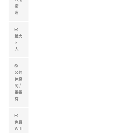
衛
浴
最大
5
人
公共
休息
間 /
電視
有
免費
Wifi