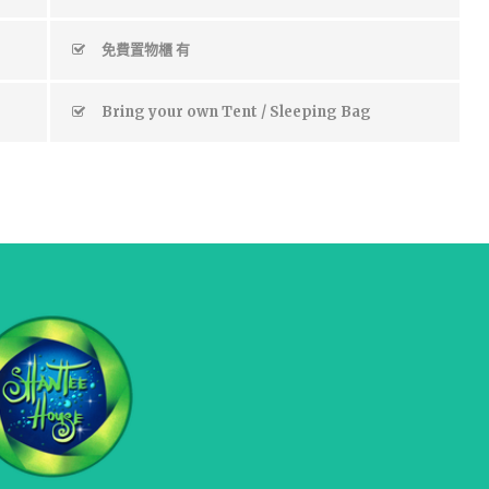
免費置物櫃 有
Bring your own Tent / Sleeping Bag