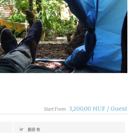
3,200.00 HUF / Guest
Start From
廚房 有