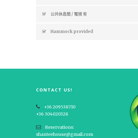
公共休息間 / 電視 有
Hammock provided
CONTACT US!
+36 209538710
+36 304020328
Reservations:
shanteehouse@gmail.com