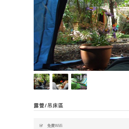
露營/吊床區
免費Wifi