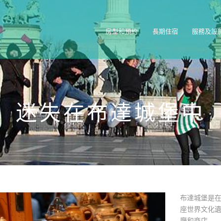
房型和預約
長期住宿
服務及設
迷失在布達城堡中
布達城堡是
座世界文化
廳和商店。