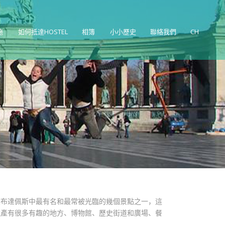
施
如何抵達HOSTEL
相簿
小小歷史
聯絡我們
CH
在布達佩斯中最有名和最常被光臨的幾個景點之一，這
遺產有很多有趣的地方、博物館、歷史街道和廣場、餐