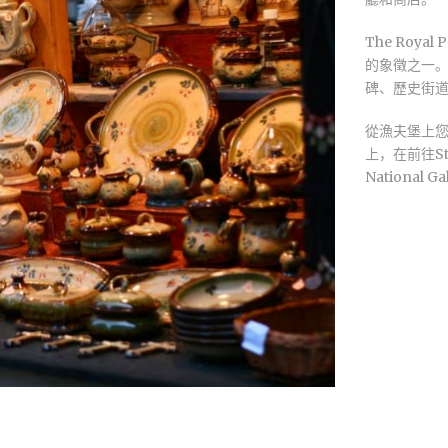
The Roy
的象徵之一
碑、歷史街
從漁夫堡上
上，在前往St
Nationa