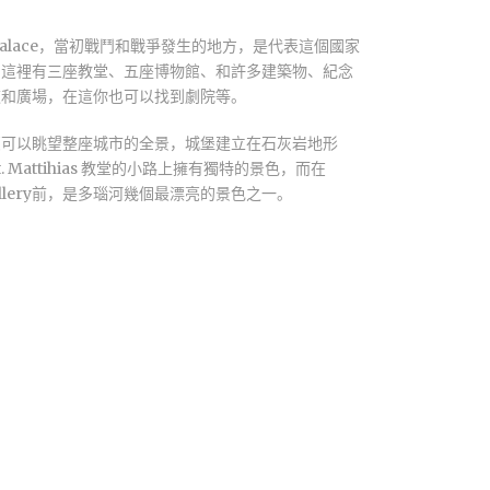
al Palace，當初戰鬥和戰爭發生的地方，是代表這個國家
。這裡有三座教堂、五座博物館、和許多建築物、紀念
道和廣場，在這你也可以找到劇院等。
您可以眺望整座城市的全景，城堡建立在石灰岩地形
. Mattihias 教堂的小路上擁有獨特的景色，而在
l Gallery前，是多瑙河幾個最漂亮的景色之一。