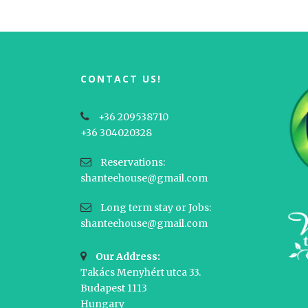
CONTACT US!
+36 209538710
+36 304020328
Reservations:
shanteehouse@gmail.com
Long term stay or Jobs:
shanteehouse@gmail.com
Our Address:
Takács Menyhért utca 33.
Budapest 1113
Hungary