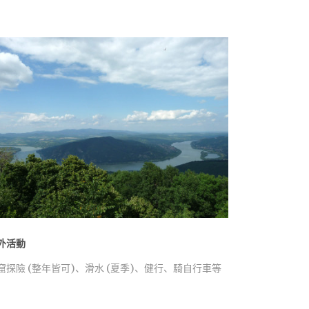
外活動
窟探險 (整年皆可)、滑水 (夏季)、健行、騎自行車等