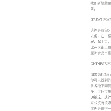
找到新鮮蔬果
餅。
GREAT MARK
這裡是買匈
去處，在一
椒、起士等
比在大街上
亞洲食品市
CHINESE MA
如果您的旅
你可以找到
多各種不同
多。這個市
通抵達。這
來並沒有很
這裡是值得