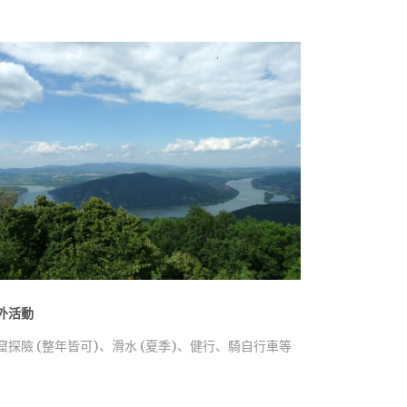
外活動
窟探險 (整年皆可)、滑水 (夏季)、健行、騎自行車等