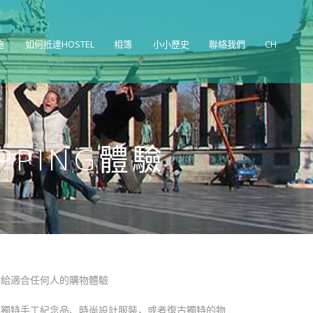
施
如何抵達HOSTEL
相簿
小小歷史
聯絡我們
CH
PING體驗
供給適合任何人的購物體驗
找獨特手工紀念品、時尚設計服裝，或者復古獨特的物