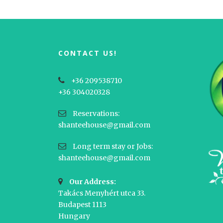
CONTACT US!
+36 209538710
+36 304020328
Reservations:
shanteehouse@gmail.com
Long term stay or Jobs:
shanteehouse@gmail.com
Our Address:
Takács Menyhért utca 33.
Budapest 1113
Hungary