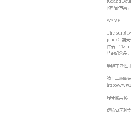
(Grand Bou
的聖誕市集，
WAMP
The Sunday
piac) 
作品，11a.m
特的紀念品
舉辦在每個
請上專屬網
http://www.
匈牙麗美食
傳統匈牙利