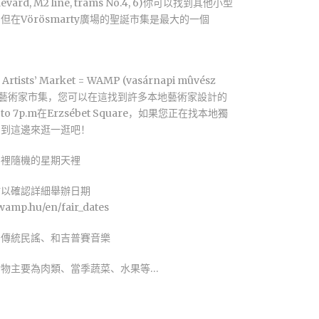
levard, M2 line, trams No.4, 6)你可以找到其他小型
但在Vörösmarty廣場的聖誕市集是最大的一個
 Artists’ Market = WAMP (vasárnapi mûvész
星期天藝術家市集，您可以在這找到許多本地藝術家設計的
 to 7p.m在Erzsébet Square，如果您正在找本地獨
，到這邊來逛一逛吧！
月裡隨機的星期天裡
站以確認詳細舉辦日期
wamp.hu/en/fair_dates
、傳統民謠、和吉普賽音樂
食物主要為肉類、當季蔬菜、水果等…