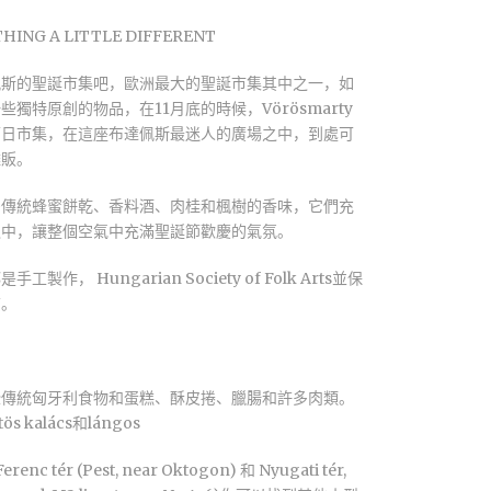
HING A LITTLE DIFFERENT
佩斯的聖誕市集吧，歐洲最大的聖誕市集其中之一，如
些獨特原創的物品，在11月底的時候，Vörösmarty
節日市集，在這座布達佩斯最迷人的廣場之中，到處可
攤販。
多傳統蜂蜜餅乾、香料酒、肉桂和楓樹的香味，它們充
之中，讓整個空氣中充滿聖誕節歡慶的氣氛。
製作， Hungarian Society of Folk Arts並保
質。
些傳統匈牙利食物和蛋糕、酥皮捲、臘腸和許多肉類。
s kalács和lángos
renc tér (Pest, near Oktogon) 和 Nyugati tér,