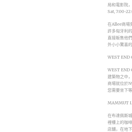
局和電影院，在
Sat, 7:00-22
在Allee
許多匈牙利
直接販售他
外小小驚喜
WEST END CIT
WEST EN
建築物之中
商場就位於N
您需要坐下
MAMMUT I. Na
在布達佩斯城
裡樓上的咖啡
店舖，在地