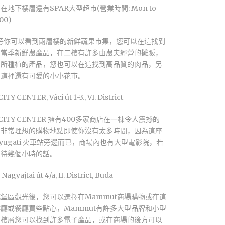
地下樓層還有SPAR大型超市(營業時間: Mon to
:00)
商場旁你可以看到兩層樓的新鮮蔬果市集，您可以在這找到
的當季新鮮農產品，在二樓有許多由農夫經營的攤販，
們所種植的產品，您也可以在這找到高品質的肉品，另
的這裡還有可愛的小小花市。
Y CENTER, Váci út 1-3., VI. District
D CITY CENTER 擁有400多家商店在一棟令人震撼的
，非常理想的購物地點即使你沒有太多時間，因為這座
yugati 火車站旁邊而已，商場內也有大型電影院，若
等待幾個小時的話。
gyajtai út 4/a, II. District, Buda
堡區觀光後，您可以選擇在Mammut商場購物或在這
廳或餐廳買些點心，Mammut有許多大型品牌和小型
下樓層您可以找到許多電子產品，或在商場的後方可以