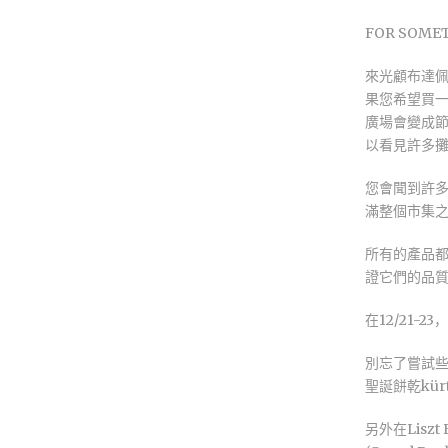
FOR SOMET
來光顧布達
果您希望買一
廣場會變成
以看見許多
您會聞到許
滿整個市集
所有的產品都是手工
證它們的品
在12/21-23，
別忘了嘗試
聖誕餅乾kürtö
另外在Liszt Fe