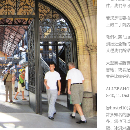
件，我們都
若您是需要換
上的二手商
我們推薦 ‘Hu
到接近全新
某種我們所樂見
大型商場販
書籍；或者
會是比較好
ALLEE SHOP
8-10, 11. Dist
從hoste
許多知名的服裝
多，您也可
廳、冰淇淋