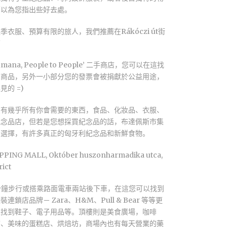
可以為您指出些好去處。
季衣服、預算有限的旅人，我們推薦在Rákóczi út街
店
mana, People to People’ 二手商店，您可以在這找
的商品，另外一小部分您的發票會被捐獻於公益用途，
的 =)
賣有幾乎所有你會需要的東西，食品、化妝品、衣服、
紀念品店，但若是您想採買紀念品的話，布達佩斯市集
的選擇，有許多真正的匈牙利紀念品和新鮮食物。
PING MALL, Október huszonharmadika utca,
rict
l10分鐘步行或搭乘路面電車兩站後下車，在這您可以找到
連鎖店品牌－ Zara、H&M、Pull & Bear 等等更
以找到鞋子、電子用品等。頂樓則是美食廣場，咖啡
店、美味的蛋糕店、烘焙坊，商場內也有每天營業的藥