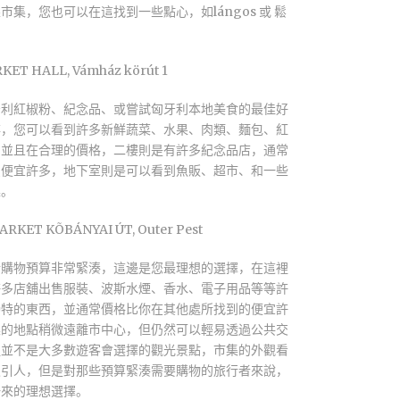
市集，您也可以在這找到一些點心，如lángos 或 鬆
ET HALL, Vámház körút 1
牙利紅椒粉、紀念品、或嘗試匈牙利本地美食的最佳好
樓，您可以看到許多新鮮蔬菜、水果、肉類、麵包、紅
，並且在合理的價格，二樓則是有許多紀念品店，通常
買便宜許多，地下室則是可以看到魚販、超市、和一些
集。
RKET KÕBÁNYAI ÚT, Outer Pest
行購物預算非常緊湊，這邊是您最理想的選擇，在這裡
許多店舖出售服裝、波斯水煙、香水、電子用品等等許
獨特的東西，並通常價格比你在其他處所找到的便宜許
集的地點稍微遠離市中心，但仍然可以輕易透過公共交
裡並不是大多數遊客會選擇的觀光景點，市集的外觀看
吸引人，但是對那些預算緊湊需要購物的旅行者來說，
一來的理想選擇。