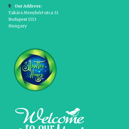
Our Address:
Takács Menyhért utca 33.
Budapest 1113
Hungary