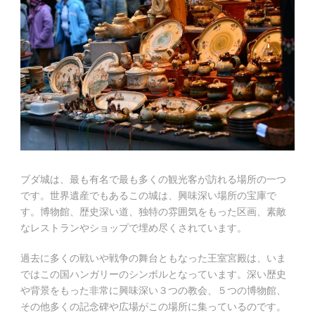
ブダ城は、最も有名で最も多くの観光客が訪れる場所の一つ
です。世界遺産でもあるこの城は、興味深い場所の宝庫で
す。博物館、歴史深い道、独特の雰囲気をもった区画、素敵
なレストランやショップで埋め尽くされています。
過去に多くの戦いや戦争の舞台ともなった王室宮殿は、いま
ではこの国ハンガリーのシンボルとなっています。深い歴史
や背景をもった非常に興味深い３つの教会、５つの博物館、
その他多くの記念碑や広場がこの場所に集っているのです。