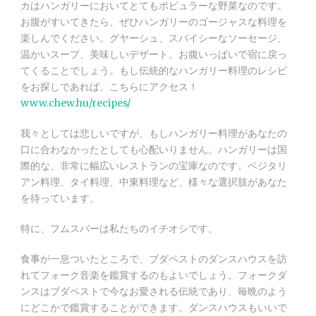
カはハンガリーにおいてとてもポピュラーな野菜なのです。
お腹がすいてきたら、ぜひハンガリーのゴージャスな料理を
楽しんでください。グヤーシュ、スパイシーなソーセージ、
温かいスープ、美味しいデザート。お腹いっぱいで宿に戻っ
てくることでしょう。もし伝統的なハンガリー料理のレシピ
をお探しであれば、こちらにアクセス！
www.chew.hu/recipes/
我々としては悲しいですが、もしハンガリー料理があなたの
口に合わなかったとしても心配いりません。ハンガリーは国
際的な、非常に幅広いレストランの宝庫なのです。ベジタリ
アン料理、タイ料理、中東料理など、様々な選択肢があなた
を待っています。
特に、フムスバーは私たちのイチオシです。
食事が一息ついたところで、ブダペストのダンスハウスを訪
れてフォーク音楽を鑑賞するのもよいでしょう。フォークダ
ンスはブダペストで今なお愛される伝統であり、毎晩のよう
にどこかで鑑賞することができます。ダンスハウスもいいで