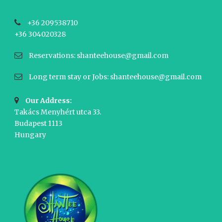
+36 209538710
+36 304020328
Reservations: shanteehouse@gmail.com
Long term stay or Jobs: shanteehouse@gmail.com
Our Address:
Takács Menyhért utca 33.
Budapest 1113
Hungary