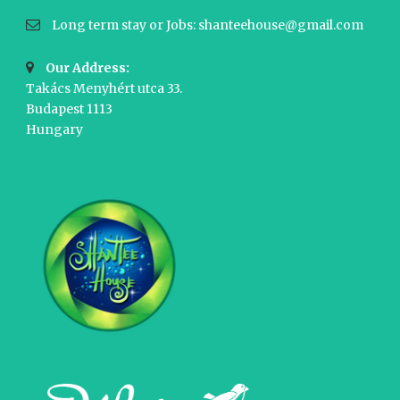
Long term stay or Jobs: shanteehouse@gmail.com
Our Address:
Takács Menyhért utca 33.
Budapest 1113
Hungary