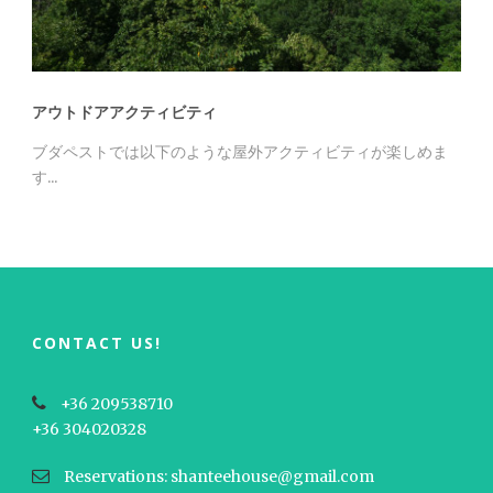
アウトドアアクティビティ
ブダペストでは以下のような屋外アクティビティが楽しめま
す...
CONTACT US!
+36 209538710
+36 304020328
Reservations: shanteehouse@gmail.com