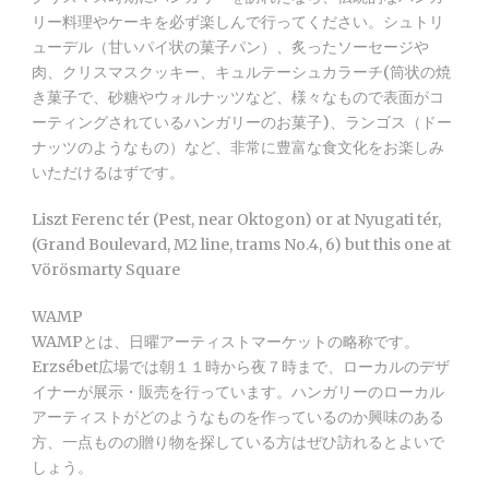
リー料理やケーキを必ず楽しんで行ってください。シュトリ
ューデル（甘いパイ状の菓子パン）、炙ったソーセージや
肉、クリスマスクッキー、キュルテーシュカラーチ(筒状の焼
き菓子で、砂糖やウォルナッツなど、様々なもので表面がコ
ーティングされているハンガリーのお菓子)、ランゴス（ドー
ナッツのようなもの）など、非常に豊富な食文化をお楽しみ
いただけるはずです。
Liszt Ferenc tér (Pest, near Oktogon) or at Nyugati tér,
(Grand Boulevard, M2 line, trams No.4, 6) but this one at
Vörösmarty Square
WAMP
WAMPとは、日曜アーティストマーケットの略称です。
Erzsébet広場では朝１１時から夜７時まで、ローカルのデザ
イナーが展示・販売を行っています。ハンガリーのローカル
アーティストがどのようなものを作っているのか興味のある
方、一点ものの贈り物を探している方はぜひ訪れるとよいで
しょう。