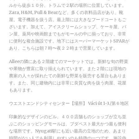
ルから徒歩１０分、トラムで２駅の場所に位置しています。
Zara, H&M, Pull & Bearなど、多くの衣料品店があり、靴
屋、電子機器を扱う店、最上階には大きなフードコートもご
ざいます。加えて、アイスクリームショップ、ケーキ屋、パ
ン屋、薬局や映画館までもがモールの中に揃っており、非常
に便利な複合施設です。地下にはスーパーマーケットSPARが
あり、こちらは朝７時〜夜２２時まで営業しています。
Alleeの隣にある２階建てのマーケットでは、新鮮な旬の野菜
や果物が豊富に取り揃えられています。また２階には現地の
農家の人々が採れたての新鮮な野菜を販売する屋台もありま
す。また、同じ建物内には非常に良質な肉を扱う肉屋、花屋
もあります。
ウエストエンドシティセンター【場所】 Váci út 1-3./第６地区
印象的なデザインのビル、４００店舗ものショップが立ち並
ぶこのショッピングモールは、ブダペスト最大かつ最も便利
な場所です。Nyugati駅にも近い最高の立地のため、あまり
時間がない人でも利用しやすいのも特徴の一つです。施設内