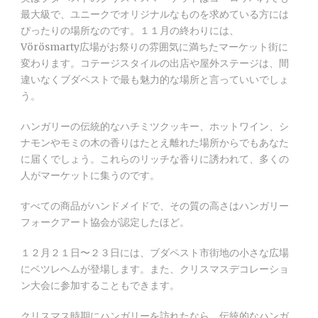
最大級で、ユニークでオリジナルなものを求めている方には
ぴったりの場所なのです。１１月の終わりには、
Vörösmarty広場がお祭りの雰囲気に満ちたマーケット街に
変わります。コテージスタイルの出店や屋外ステージは、間
違いなくブダペストで最も魅力的な場所と言っていいでしょ
う。
ハンガリーの伝統的なハチミツクッキー、ホットワイン、シ
ナモンやモミの木の香りはたとえ離れた場所からでもあなた
に届くでしょう。これらのリッチな香りに誘われて、多くの
人がマーケットに集うのです。
すべての商品がハンドメイドで、その質の高さはハンガリー
フォークアート協会が認定したほど。
１２月２１日〜２３日には、ブダペスト市街地の小さな広場
にベツレヘムが登場します。また、クリスマスデコレーショ
ン大会に参加することもできます。
クリスマス時期にハンガリーを訪れたなら、伝統的なハンガ