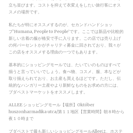
立ち並びます。コストを抑えて衣変えをしたい旅行客にオス
スメの場所です。
私たちが特にオススメするのが、セカンドハンドショッ
プ‘Humana, People to People’です。ここでは新品や比較的
新しい古着の服が格安で手に入ります。この店では売り上げ
の何パーセントかがチャリティ募金に回されており、我々が
この店をオススメする理由の一つでもあります。
基本的にショッピングモールでは、たいていのものはすべて
揃うと言っていいでしょう。食べ物、コスメ、服、本などが
取り揃えられており、お土産も買えるほどです。ただし、伝
統的なハンガリー土産やより新鮮なものをお求めの方には、
ブダペストマーケットをオススメします。
ALLEE ショッピングモール【場所】Október
huszonharmadika utca/第１１地区【営業時間】朝８時から
夜１０時まで
ブダペストで最も新しいショッピングモールAlleeは、ホステ