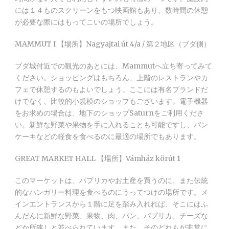
には１４ものスクリーンをもつ映画館もあり、数時間の休憩
が必要な際にはもってこいの場所でしょう。
MAMMUT I 【場所】Nagyajtai út 4/a / 第２地区（ブダ側）
ブダ城付近での観光のあとには、Mammutへ立ち寄ってみて
ください。ショッピングはもちろん、上階のレストランやカ
フェで休憩するのもよいでしょう。ここには有名ブランドだ
けでなく、比較的小規模のショップもございます。電子機器
をお求めの場合は、地下のショップSaturnをご利用くださ
い。新鮮な野菜や果物を手に入れることも可能ですし、パン
ケーキなどの軽食を食べるのに最適の場所でもあります。
GREAT MARKET HALL 【場所】Vámház körút 1
このマーケットは、パプリカやお土産を買うのに、また伝統
的なハンガリー料理を食べるのにうってつけの場所です。メ
インエントランスから１階に足を踏み入れれば、そこにはふ
んだんに新鮮な野菜、果物、肉、パン、パプリカ、チーズな
どか所狭しと並べられています。また、そのどれもが非常に